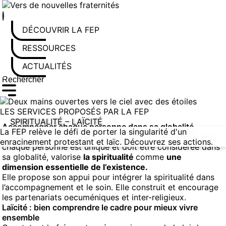
Aller
au
contenu
DÉCOUVRIR LA FEP
RESSOURCES
ACTUALITÉS
Rechercher sur le site
Saisissez au moins 3 caractères pour lancer la recherche
LES SERVICES PROPOSÉS PAR LA FEP
SPIRITUALITÉ – LAÏCITÉ
Accompagner chaque personne dans sa globalité
La FEP relève le défi de porter la singularité d'un
La Fédération de l’Entraide Protestante, convaincue que
enracinement protestant et laïc. Découvrez ses actions.
chaque personne est unique et doit être considérée dans
sa globalité, valorise
la spiritualité
comme
une
dimension essentielle de l’existence.
Elle propose son appui pour intégrer la spiritualité dans
l’accompagnement et le soin. Elle construit et encourage
les partenariats oecuméniques et inter-religieux.
Laïcité : bien comprendre le cadre pour mieux vivre
ensemble