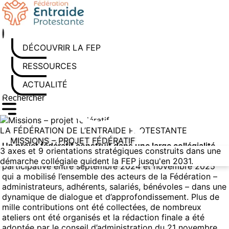
Aller
au
contenu
DÉCOUVRIR LA FEP
RESSOURCES
ACTUALITÉS
Rechercher sur le site
Saisissez au moins 3 caractères pour lancer la recherche
LA FÉDÉRATION DE L’ENTRAIDE PROTESTANTE
MISSIONS – PROJET FÉDÉRATIF
Un projet fédératif construit dans une large collégialité
3 axes et 9 orientations stratégiques construits dans une
Ce projet est l’aboutissement d’une démarche
démarche collégiale guident la FEP jusqu'en 2031.
participative entre septembre 2024 et novembre 2025
qui a mobilisé l’ensemble des acteurs de la Fédération –
administrateurs, adhérents, salariés, bénévoles – dans une
dynamique de dialogue et d’approfondissement. Plus de
mille contributions ont été collectées, de nombreux
ateliers ont été organisés et la rédaction finale a été
adoptée par le conseil d’administration du 21 novembre