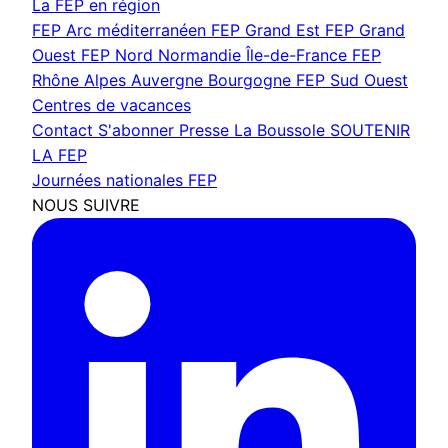
La FEP en région
FEP Arc méditerranéen
FEP Grand Est
FEP Grand
Ouest
FEP Nord Normandie Île-de-France
FEP
Rhône Alpes Auvergne Bourgogne
FEP Sud Ouest
Centres de vacances
Contact
S'abonner
Presse
La Boussole
SOUTENIR
LA FEP
Journées nationales FEP
NOUS SUIVRE