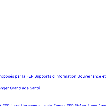
proposés par la FEP
Supports d'information
Gouvernance et
ranger
Grand âge
Santé
st
FEP Nord Normandie Île-de-France
FEP Rhône Alpes Au