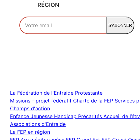
RÉGION
Votre adresse email
S'ABONNER
La Fédération de l'Entraide Protestante
Missions - projet fédératif
Charte de la FEP
Services 
Champs d'action
Enfance Jeunesse
Handicap
Précarités
Accueil de l’ét
Associations d'Entraide
La FEP en région
FEP Arc méditerranéen
FEP Grand Est
FEP Grand Oue