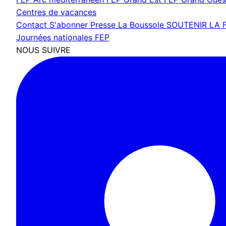
Centres de vacances
Contact
S'abonner
Presse
La Boussole
SOUTENIR LA 
Journées nationales FEP
NOUS SUIVRE