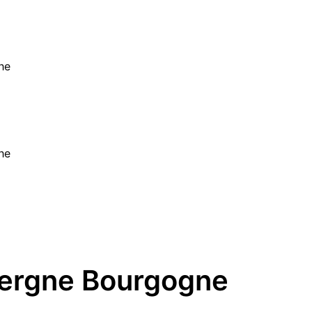
he
he
ergne Bourgogne