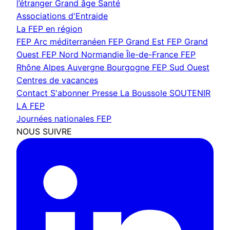
l’étranger
Grand âge
Santé
Associations d'Entraide
La FEP en région
FEP Arc méditerranéen
FEP Grand Est
FEP Grand
Ouest
FEP Nord Normandie Île-de-France
FEP
Rhône Alpes Auvergne Bourgogne
FEP Sud Ouest
Centres de vacances
Contact
S'abonner
Presse
La Boussole
SOUTENIR
LA FEP
Journées nationales FEP
NOUS SUIVRE