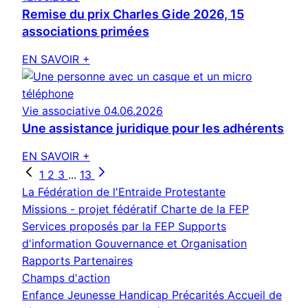
Remise du prix Charles Gide 2026, 15
associations primées
EN SAVOIR +
Vie associative
04.06.2026
Une assistance juridique pour les adhérents
EN SAVOIR +
1
2
3
...
13
La Fédération de l'Entraide Protestante
Missions - projet fédératif
Charte de la FEP
Services proposés par la FEP
Supports
d'information
Gouvernance et Organisation
Rapports
Partenaires
Champs d'action
Enfance Jeunesse
Handicap
Précarités
Accueil de