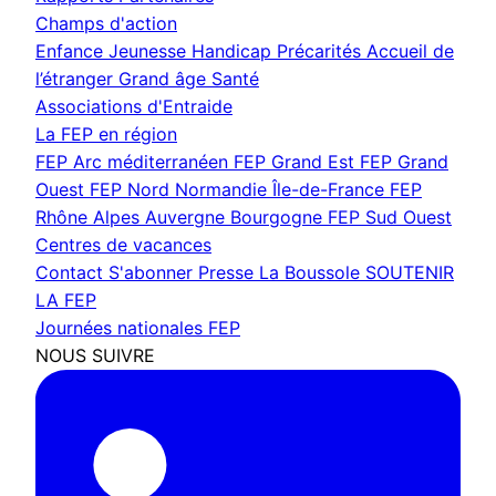
Champs d'action
Enfance Jeunesse
Handicap
Précarités
Accueil de
l’étranger
Grand âge
Santé
Associations d'Entraide
La FEP en région
FEP Arc méditerranéen
FEP Grand Est
FEP Grand
Ouest
FEP Nord Normandie Île-de-France
FEP
Rhône Alpes Auvergne Bourgogne
FEP Sud Ouest
Centres de vacances
Contact
S'abonner
Presse
La Boussole
SOUTENIR
LA FEP
Journées nationales FEP
NOUS SUIVRE