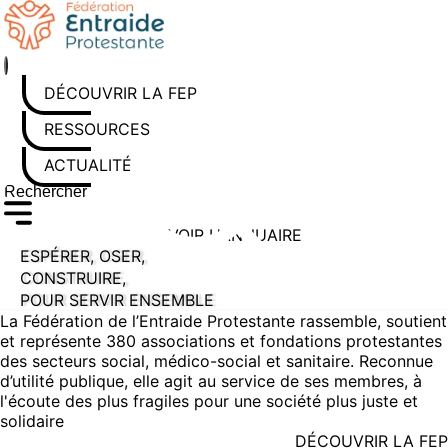
Aller au contenu
DÉCOUVRIR LA FEP
RESSOURCES
ACTUALITÉS
Rechercher sur le site
Saisissez au moins 3 caractères pour lancer la recherche
VOIR L'ANNUAIRE
ESPÉRER, OSER,
CONSTRUIRE,
POUR SERVIR ENSEMBLE
La Fédération de l’Entraide Protestante rassemble, soutient
et représente 380 associations et fondations protestantes
des secteurs social, médico-social et sanitaire. Reconnue
d’utilité publique, elle agit au service de ses membres, à
l'écoute des plus fragiles pour une société plus juste et
solidaire
DÉCOUVRIR LA FEP