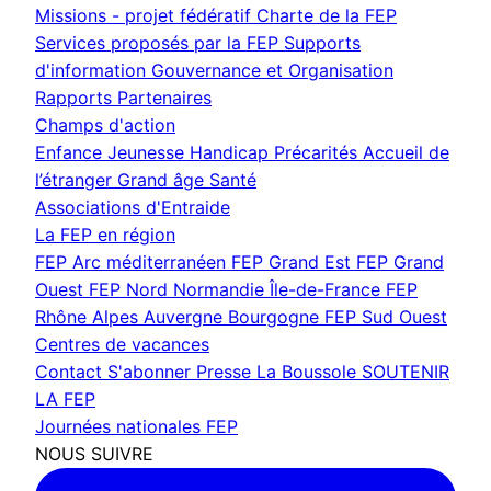
Missions - projet fédératif
Charte de la FEP
Services proposés par la FEP
Supports
d'information
Gouvernance et Organisation
Rapports
Partenaires
Champs d'action
Enfance Jeunesse
Handicap
Précarités
Accueil de
l’étranger
Grand âge
Santé
Associations d'Entraide
La FEP en région
FEP Arc méditerranéen
FEP Grand Est
FEP Grand
Ouest
FEP Nord Normandie Île-de-France
FEP
Rhône Alpes Auvergne Bourgogne
FEP Sud Ouest
Centres de vacances
Contact
S'abonner
Presse
La Boussole
SOUTENIR
LA FEP
Journées nationales FEP
NOUS SUIVRE