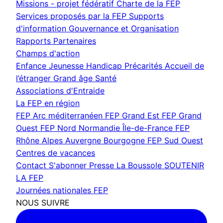
Missions - projet fédératif
Charte de la FEP
Services proposés par la FEP
Supports
d'information
Gouvernance et Organisation
Rapports
Partenaires
Champs d'action
Enfance Jeunesse
Handicap
Précarités
Accueil de
l’étranger
Grand âge
Santé
Associations d'Entraide
La FEP en région
FEP Arc méditerranéen
FEP Grand Est
FEP Grand
Ouest
FEP Nord Normandie Île-de-France
FEP
Rhône Alpes Auvergne Bourgogne
FEP Sud Ouest
Centres de vacances
Contact
S'abonner
Presse
La Boussole
SOUTENIR
LA FEP
Journées nationales FEP
NOUS SUIVRE