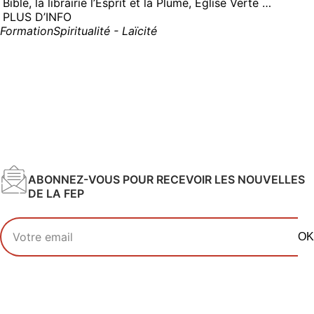
Bible, la librairie l’Esprit et la Plume, Eglise Verte …
PLUS D’INFO
Formation
Spiritualité - Laïcité
ABONNEZ-VOUS POUR RECEVOIR LES NOUVELLES
DE LA FEP
Votre adresse email
OK