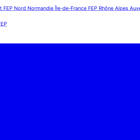
st
FEP Nord Normandie Île-de-France
FEP Rhône Alpes Au
FEP