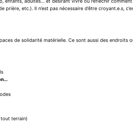
cap, enfants, adultes… et désirant vivre ou réfléchir commen
e prière, etc.). Il n’est pas nécessaire d’être croyant.e.s, c’
aces de solidarité matérielle. Ce sont aussi des endroits o
ls
ion…
hodes
tout terrain)