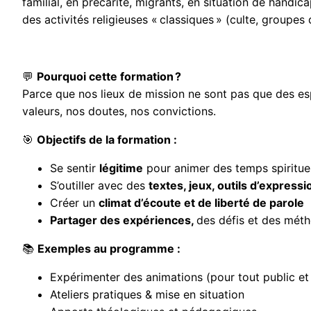
familial, en précarité, migrants, en situation de handi
des activités religieuses « classiques » (culte, groupes d
💬
Pourquoi cette formation ?
Parce que nos lieux de mission ne sont pas que des esp
valeurs, nos doutes, nos convictions.
🎯
Objectifs de la formation :
Se sentir
légitime
pour animer des temps spiritue
S’outiller avec des
textes, jeux, outils d’express
Créer un
climat d’écoute et de liberté de parole
Partager des expériences,
des défis et des mét
📚
Exemples au programme :
Expérimenter des animations (pour tout public et 
Ateliers pratiques & mise en situation