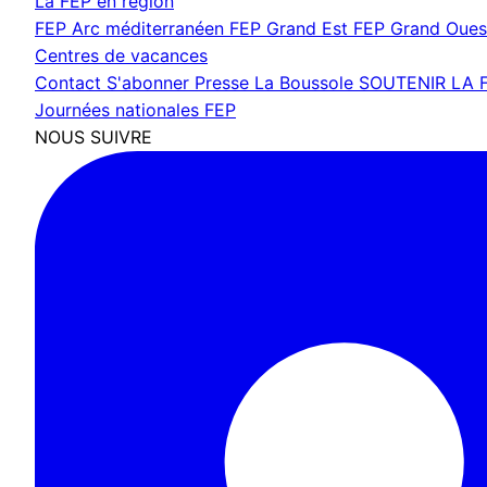
La FEP en région
FEP Arc méditerranéen
FEP Grand Est
FEP Grand Oue
Centres de vacances
Contact
S'abonner
Presse
La Boussole
SOUTENIR LA 
Journées nationales FEP
NOUS SUIVRE