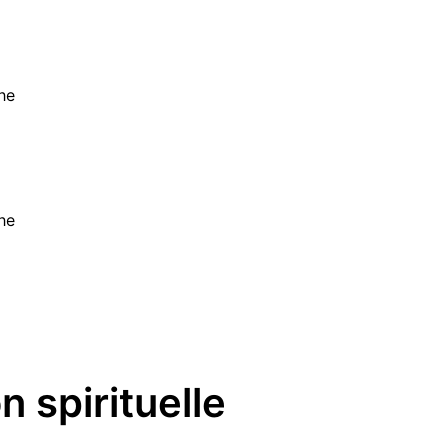
he
he
n spirituelle