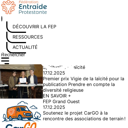
Aller
au
contenu
DÉCOUVRIR LA FEP
RESSOURCES
ACTUALITÉS
Rechercher sur le site
Saisissez au moins 3 caractères pour lancer la recherche
Spiritualité - Laïcité
17.12.2025
Premier prix Vigie de la laïcité pour la
publication Prendre en compte la
diversité religieuse
EN SAVOIR +
FEP Grand Ouest
17.12.2025
Soutenez le projet CarGO à la
rencontre des associations de terrain !