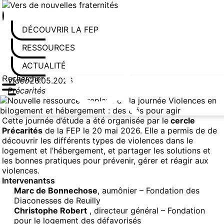
Aller au contenu
DÉCOUVRIR LA FEP
RESSOURCES
ACTUALITÉS
Vidéo
26.05.2026
Rechercher sur le site
Saisissez au moins 3 caractères pour lancer la recherche
Précarités
Nouvelle ressource : replays de la journée Violences en
logement et hébergement : des clés pour agir
Cette journée d’étude a été organisée par le
cercle
Précarités
de la FEP le 20 mai 2026. Elle a permis de de
découvrir les différents types de violences dans le
logement et l’hébergement, et partager les solutions et
les bonnes pratiques pour prévenir, gérer et réagir aux
violences.
Intervenantss
Marc de Bonnechose
, aumônier – Fondation des
Diaconesses de Reuilly
Christophe Robert
, directeur général – Fondation
pour le logement des défavorisés