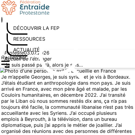
Aller au contenu
DÉCOUVRIR LA FEP
RESSOURCES
ACTUALITÉS
Proteste
03.07.2026
Accueil de l'étranger
Rechercher sur le site
Saisissez au moins 3 caractères pour lancer la recherche
Je suis passé par là, alors je sais…
Je m’appelle Georges, je suis syrien et je vis à Bordeaux.
J’étais étudiant en anthropologie dans mon pays. Je suis
arrivé en France, avec mon père âgé et malade, par les
Couloirs humanitaires, en décembre 2022. J’ai transité
par le Liban où nous sommes restés dix ans, ça n’a pas
toujours été facile, la communauté libanaise n’est pas très
accueillante avec les Syriens. J’ai occupé plusieurs
emplois à Beyrouth, à la télévision, dans un bureau
diplomatique, puis j’ai appris le métier de joaillier. J’ai
organisé des réunions avec des personnes de différentes