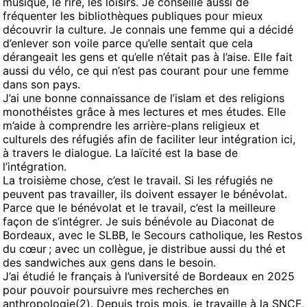
musique, le rire, les loisirs. Je conseille aussi de
fréquenter les bibliothèques publiques pour mieux
découvrir la culture. Je connais une femme qui a décidé
d’enlever son voile parce qu’elle sentait que cela
dérangeait les gens et qu’elle n’était pas à l’aise. Elle fait
aussi du vélo, ce qui n’est pas courant pour une femme
dans son pays.
J’ai une bonne connaissance de l’islam et des religions
monothéistes grâce à mes lectures et mes études. Elle
m’aide à comprendre les arrière-plans religieux et
culturels des réfugiés afin de faciliter leur intégration ici,
à travers le dialogue. La laïcité est la base de
l’intégration.
La troisième chose, c’est le travail. Si les réfugiés ne
peuvent pas travailler, ils doivent essayer le bénévolat.
Parce que le bénévolat et le travail, c’est la meilleure
façon de s’intégrer. Je suis bénévole au Diaconat de
Bordeaux, avec le SLBB, le Secours catholique, les Restos
du cœur ; avec un collègue, je distribue aussi du thé et
des sandwiches aux gens dans le besoin.
J’ai étudié le français à l’université de Bordeaux en 2025
pour pouvoir poursuivre mes recherches en
anthropologie(2). Depuis trois mois, je travaille à la SNCF,