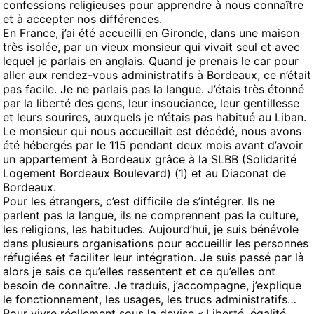
confessions religieuses pour apprendre à nous connaître
et à accepter nos différences.
En France, j’ai été accueilli en Gironde, dans une maison
très isolée, par un vieux monsieur qui vivait seul et avec
lequel je parlais en anglais. Quand je prenais le car pour
aller aux rendez-vous administratifs à Bordeaux, ce n’était
pas facile. Je ne parlais pas la langue. J’étais très étonné
par la liberté des gens, leur insouciance, leur gentillesse
et leurs sourires, auxquels je n’étais pas habitué au Liban.
Le monsieur qui nous accueillait est décédé, nous avons
été hébergés par le 115 pendant deux mois avant d’avoir
un appartement à Bordeaux grâce à la SLBB (Solidarité
Logement Bordeaux Boulevard) (1) et au Diaconat de
Bordeaux.
Pour les étrangers, c’est difficile de s’intégrer. Ils ne
parlent pas la langue, ils ne comprennent pas la culture,
les religions, les habitudes. Aujourd’hui, je suis bénévole
dans plusieurs organisations pour accueillir les personnes
réfugiées et faciliter leur intégration. Je suis passé par là
alors je sais ce qu’elles ressentent et ce qu’elles ont
besoin de connaître. Je traduis, j’accompagne, j’explique
le fonctionnement, les usages, les trucs administratifs…
Pour vivre réellement sous la devise « Liberté, égalité,