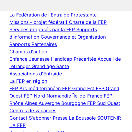
La Fédération de l'Entraide Protestante
Missions - projet fédératif
Charte de la FEP
Services proposés par la FEP
Supports
d'information
Gouvernance et Organisation
Rapports
Partenaires
Champs d'action
Enfance Jeunesse
Handicap
Précarités
Accueil de
l’étranger
Grand âge
Santé
Associations d'Entraide
La FEP en région
FEP Arc méditerranéen
FEP Grand Est
FEP Grand
Ouest
FEP Nord Normandie Île-de-France
FEP
Rhône Alpes Auvergne Bourgogne
FEP Sud Ouest
Centres de vacances
Contact
S'abonner
Presse
La Boussole
SOUTENIR
LA FEP