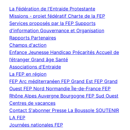
La Fédération de l'Entraide Protestante
Missions - projet fédératif
Charte de la FEP
Services proposés par la FEP
Supports
d'information
Gouvernance et Organisation
Rapports
Partenaires
Champs d'action
Enfance Jeunesse
Handicap
Précarités
Accueil de
l’étranger
Grand âge
Santé
Associations d'Entraide
La FEP en région
FEP Arc méditerranéen
FEP Grand Est
FEP Grand
Ouest
FEP Nord Normandie Île-de-France
FEP
Rhône Alpes Auvergne Bourgogne
FEP Sud Ouest
Centres de vacances
Contact
S'abonner
Presse
La Boussole
SOUTENIR
LA FEP
Journées nationales FEP