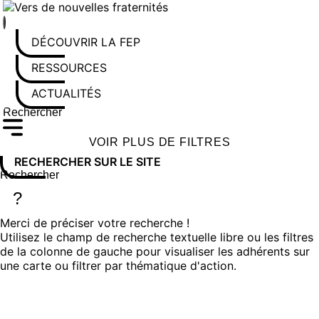
Aller
au
contenu
DÉCOUVRIR LA FEP
RESSOURCES
ACTUALITÉS
Rechercher sur le site
Saisissez au moins 3 caractères pour lancer la recherche
VOIR PLUS DE FILTRES
RECHERCHER SUR LE SITE
Rechercher sur le site
Saisissez au moins 3 caractères pour lancer la recherche
?
Merci de préciser votre recherche !
Utilisez le champ de recherche textuelle libre ou les filtres
de la colonne de gauche pour visualiser les adhérents sur
une carte ou filtrer par thématique d'action.