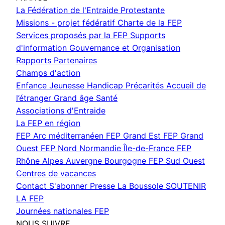
La Fédération de l'Entraide Protestante
Missions - projet fédératif
Charte de la FEP
Services proposés par la FEP
Supports
d'information
Gouvernance et Organisation
Rapports
Partenaires
Champs d'action
Enfance Jeunesse
Handicap
Précarités
Accueil de
l’étranger
Grand âge
Santé
Associations d'Entraide
La FEP en région
FEP Arc méditerranéen
FEP Grand Est
FEP Grand
Ouest
FEP Nord Normandie Île-de-France
FEP
Rhône Alpes Auvergne Bourgogne
FEP Sud Ouest
Centres de vacances
Contact
S'abonner
Presse
La Boussole
SOUTENIR
LA FEP
Journées nationales FEP
NOUS SUIVRE