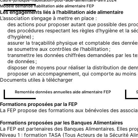
Cadre-juridique-habilitation-pour-aide-alimentaire-avril 2024
Modèle demande habilitation aide alimentaire FEP
Les engagements liés à l’habilitation aide alimentaire
L’association s’engage à mettre en place :
des actions pour proposer autant que possible des produi
des procédures respectant les règles d’hygiène et la s
d’hygiène) ;
assurer la traçabilité physique et comptable des denrées,
se soumettre aux contrôles de l’habilitation ;
transmettre les données chiffrées demandées par les tex
de données ;
disposer de moyens pour réaliser la distribution de den
proposer un accompagnement, qui comporte au moins des
Documents utiles à télécharger
Remontée données annuelles aide alimentaire FEP
9
Formations proposées par la FEP
La FEP propose des formations aux bénévoles des associat
Formations proposées par les Banques Alimentaires
La FEP est partenaires des Banques Alimentaires. Elles pro
Niveau 1 : formation TASA (Tous Acteurs de la Sécurité Ali