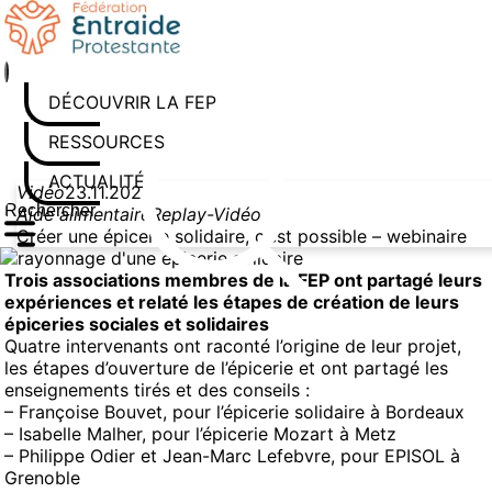
Aller
au
contenu
DÉCOUVRIR LA FEP
RESSOURCES
ACTUALITÉS
Vidéo
23.11.2022
Aide alimentaire
Replay-Vidéo
Rechercher sur le site
Saisissez au moins 3 caractères pour lancer la recherche
Créer une épicerie solidaire, c’est possible – webinaire
Trois associations membres de la FEP ont partagé leurs
expériences et relaté les étapes de création de leurs
épiceries sociales et solidaires
Quatre intervenants ont raconté l’origine de leur projet,
les étapes d’ouverture de l’épicerie et ont partagé les
enseignements tirés et des conseils :
– Françoise Bouvet, pour l’épicerie solidaire à Bordeaux
– Isabelle Malher, pour l’épicerie Mozart à Metz
– Philippe Odier et Jean-Marc Lefebvre, pour EPISOL à
Grenoble