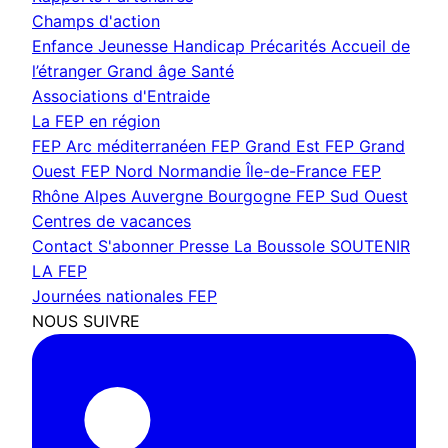
Champs d'action
Enfance Jeunesse
Handicap
Précarités
Accueil de
l’étranger
Grand âge
Santé
Associations d'Entraide
La FEP en région
FEP Arc méditerranéen
FEP Grand Est
FEP Grand
Ouest
FEP Nord Normandie Île-de-France
FEP
Rhône Alpes Auvergne Bourgogne
FEP Sud Ouest
Centres de vacances
Contact
S'abonner
Presse
La Boussole
SOUTENIR
LA FEP
Journées nationales FEP
NOUS SUIVRE