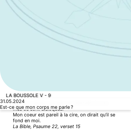
LA BOUSSOLE V - 9
31.05.2024
Je suis comme une eau qui s’écoule et tous
Est-ce que mon corps me parle ?
mes os sont disloqués.
Mon coeur est pareil à la cire, on dirait qu’il se
fond en moi.
La Bible, Psaume 22, verset 15