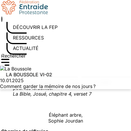
Aller au contenu
DÉCOUVRIR LA FEP
RESSOURCES
ACTUALITÉS
Rechercher sur le site
Saisissez au moins 3 caractères pour lancer la recherche
LA BOUSSOLE VI-02
10.01.2025
Ces pierres seront pour toujours un souvenir
Comment garder la mémoire de nos jours ?
pour les Israélites.
La Bible, Josué, chapitre 4, verset 7
Éléphant arbre,
Sophie Jourdan