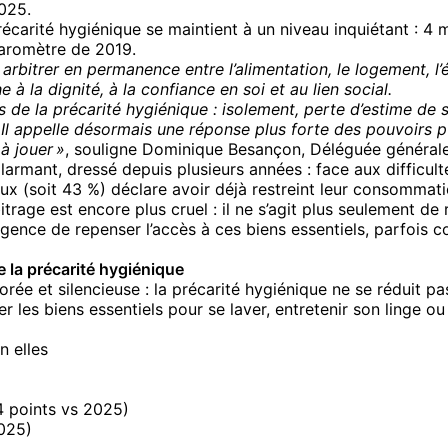
2025.
arité hygiénique se maintient à un niveau inquiétant : 4 mi
baromètre de 2019.
arbitrer en permanence entre l’alimentation, le logement, l’
à la dignité, à la confiance en soi et au lien social.
 de la précarité hygiénique :
isolement, perte d’estime de s
 Il appelle désormais une réponse plus forte des pouvoirs p
à jouer »
, souligne Dominique Besançon, Déléguée générale
armant, dressé depuis plusieurs années : face aux difficulté
eux (soit 43 %) déclare avoir déjà restreint leur consommat
bitrage est encore plus cruel : il ne s’agit plus seulement de
urgence de repenser l’accès à ces biens essentiels, parfois
 la précarité hygiénique
orée et silencieuse : la précarité hygiénique ne se réduit p
r les biens essentiels pour se laver, entretenir son linge ou
n elles
4 points vs 2025)
2025)