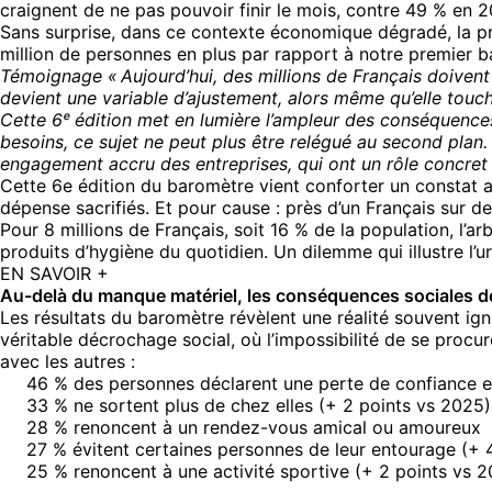
craignent de ne pas pouvoir finir le mois, contre 49 % en 
Sans surprise, dans ce contexte économique dégradé, la préc
million de personnes en plus par rapport à notre premier 
Témoignage « Aujourd’hui, des millions de Français doivent 
devient une variable d’ajustement, alors même qu’elle touche 
Cette 6ᵉ édition met en lumière l’ampleur des conséquences
besoins, ce sujet ne peut plus être relégué au second plan.
engagement accru des entreprises, qui ont un rôle concret 
Cette 6e édition du baromètre vient conforter un constat al
dépense sacrifiés. Et pour cause : près d’un Français sur d
Pour 8 millions de Français, soit 16 % de la population, l’ar
produits d’hygiène du quotidien. Un dilemme qui illustre l’
EN SAVOIR +
Au-delà du manque matériel, les conséquences sociales de
Les résultats du baromètre révèlent une réalité souvent ign
véritable décrochage social, où l’impossibilité de se procure
avec les autres :
46 % des personnes déclarent une perte de confiance e
33 % ne sortent plus de chez elles (+ 2 points vs 2025)
28 % renoncent à un rendez-vous amical ou amoureux
27 % évitent certaines personnes de leur entourage (+ 
25 % renoncent à une activité sportive (+ 2 points vs 