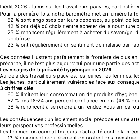
Inédit 2026 : focus sur les travailleurs pauvres, particuliè
Pour la première fois, notre baromètre met en lumière la for
52 % sont angoissés par leurs dépenses, au point de l
42 % ont déjà dû choisir entre acheter de la nourriture
25 % renoncent régulièrement à acheter du savon/gel dou
dentifrice
23 % ont régulièrement un sentiment de malaise par rap
Ces données illustrent parfaitement la frontière de plus en
précarité, il ne l’est plus aujourd’hui pour une partie des act
Les visages de la précarité hygiénique en 2026
Au-delà des travailleurs pauvres, les jeunes, les femmes, le
Les jeunes, particulièrement vulnérables face aux conséque
3 chiffres clés
60 % limitent leur consommation de produits d’hygiène 
57 % des 18-24 ans perdent confiance en eux (46 % pou
38 % renoncent à se rendre à un rendez-vous amical ou
Les conséquences : un isolement social précoce et une atte
leurs perspectives professionnelles.
Les femmes, un combat toujours d’actualité contre la précar
13 % manquent régulièrement de protections menstruelles