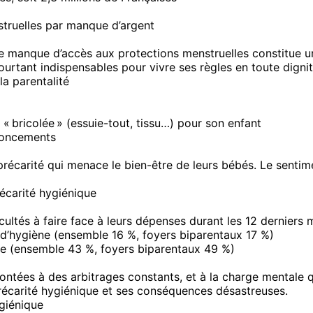
nstruelles par manque d’argent
e manque d’accès aux protections menstruelles constitue un
rtant indispensables pour vivre ses règles en toute dignit
la parentalité
 « bricolée » (essuie-tout, tissu…) pour son enfant
noncements
récarité qui menace le bien-être de leurs bébés. Le sentime
récarité hygiénique
ultés à faire face à leurs dépenses durant les 12 derniers
s d’hygiène (ensemble 16 %, foyers biparentaux 17 %)
ne (ensemble 43 %, foyers biparentaux 49 %)
ntées à des arbitrages constants, et à la charge mentale q
 précarité hygiénique et ses conséquences désastreuses.
ygiénique