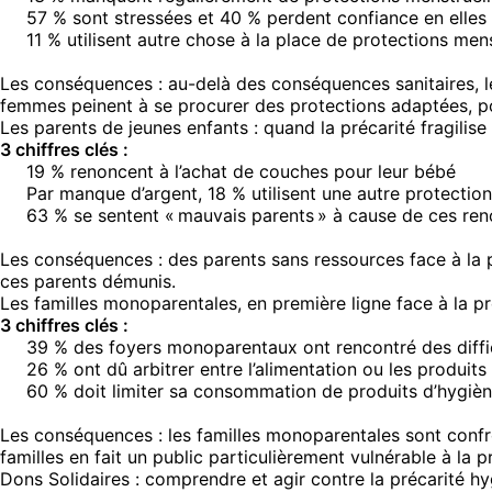
57 % sont stressées et 40 % perdent confiance en elles
11 % utilisent autre chose à la place de protections me
Les conséquences : au-delà des conséquences sanitaires, l
femmes peinent à se procurer des protections adaptées, pou
Les parents de jeunes enfants : quand la précarité fragilise 
3 chiffres clés :
19 % renoncent à l’achat de couches pour leur bébé
Par manque d’argent, 18 % utilisent une autre protection
63 % se sentent « mauvais parents » à cause de ces re
Les conséquences : des parents sans ressources face à la p
ces parents démunis.
Les familles monoparentales, en première ligne face à la p
3 chiffres clés :
39 % des foyers monoparentaux ont rencontré des diffic
26 % ont dû arbitrer entre l’alimentation ou les produit
60 % doit limiter sa consommation de produits d’hygiè
Les conséquences : les familles monoparentales sont confro
familles en fait un public particulièrement vulnérable à la
Dons Solidaires : comprendre et agir contre la précarité h