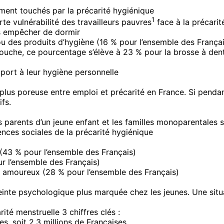
rement touchés par la précarité hygiénique
1
te vulnérabilité des travailleurs pauvres
face à la précarit
es empêcher de dormir
 ou des produits d’hygiène (16 % pour l’ensemble des Françai
che, ce pourcentage s’élève à 23 % pour la brosse à dents,
port à leur hygiène personnelle
 plus poreuse entre emploi et précarité en France. Si penda
ifs.
s parents d’un jeune enfant et les familles monoparentales s
nces sociales de la précarité hygiénique
(43 % pour l’ensemble des Français)
r l’ensemble des Français)
 amoureux (28 % pour l’ensemble des Français)
inte psychologique plus marquée chez les jeunes. Une situa
ité menstruelle 3 chiffres clés :
, soit 2,3 millions de Françaises