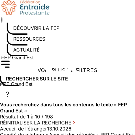
Aller
au
contenu
DÉCOUVRIR LA FEP
RESSOURCES
ACTUALITÉS
Rechercher sur le site
Saisissez au moins 3 caractères pour lancer la recherche
VOIR PLUS DE FILTRES
RECHERCHER SUR LE SITE
Rechercher sur le site
Saisissez au moins 3 caractères pour lancer la recherche
?
Vous recherchez dans
tous les contenus
le texte «
FEP
Grand Est
»
Résultat de 1 à 10 / 198
RÉINITIALISER LA RECHERCHE
Accueil de l'étranger
13.10.2026
Comité de pilotage « Accueil des réfugiés » FEP Grand Est