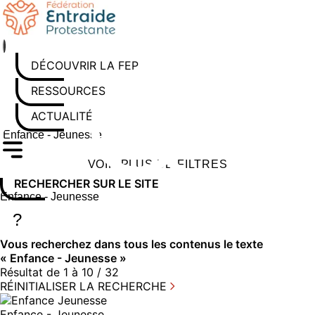
Aller
au
contenu
DÉCOUVRIR LA FEP
RESSOURCES
ACTUALITÉS
Rechercher sur le site
Saisissez au moins 3 caractères pour lancer la recherche
VOIR PLUS DE FILTRES
RECHERCHER SUR LE SITE
Rechercher sur le site
Saisissez au moins 3 caractères pour lancer la recherche
?
Vous recherchez dans
tous les contenus
le texte
«
Enfance - Jeunesse
»
Résultat de 1 à 10 / 32
RÉINITIALISER LA RECHERCHE
Enfance - Jeunesse