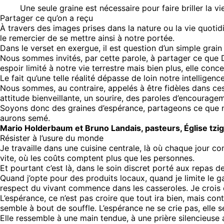
Une seule graine est nécessaire pour faire briller la vie
Partager ce qu’on a reçu
À travers des images prises dans la nature ou la vie quotidi
le remercier de se mettre ainsi à notre portée.
Dans le verset en exergue, il est question d’un simple grain 
Nous sommes invités, par cette parole, à partager ce que D
espoir limité à notre vie terrestre mais bien plus, elle concer
Le fait qu’une telle réalité dépasse de loin notre intelligen
Nous sommes, au contraire, appelés à être fidèles dans ces
attitude bienveillante, un sourire, des paroles d’encourage
Soyons donc des graines d’espérance, partageons ce que no
aurons semé.
Mario Holderbaum et Bruno Landais, pasteurs, Église tzi
Résister à l’usure du monde
Je travaille dans une cuisine centrale, là où chaque jour 
vite, où les coûts comptent plus que les personnes.
Et pourtant c’est là, dans le soin discret porté aux repas 
Quand j’opte pour des produits locaux, quand je limite le g
respect du vivant commence dans les casseroles. Je crois
L’espérance, ce n’est pas croire que tout ira bien, mais 
semble à bout de souffle. L’espérance ne se crie pas, elle 
Elle ressemble à une main tendue, à une prière silencieuse 