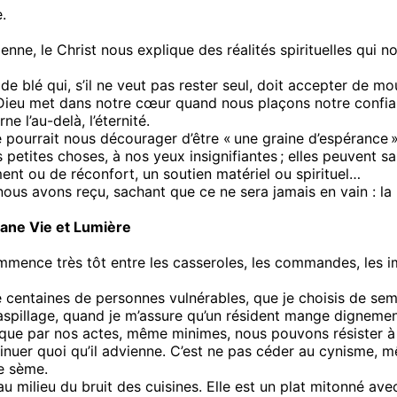
.
enne, le Christ nous explique des réalités spirituelles qui 
de blé qui, s’il ne veut pas rester seul, doit accepter de mo
ieu met dans notre cœur quand nous plaçons notre confiance 
ne l’au-delà, l’éternité.
ce pourrait nous décourager d’être « une graine d’espérance »
 petites choses, à nos yeux insignifiantes ; elles peuvent 
ment ou de réconfort, un soutien matériel ou spirituel…
us avons reçu, sachant que ce ne sera jamais en vain : la
gane Vie et Lumière
commence très tôt entre les casseroles, les commandes, les 
de centaines de personnes vulnérables, que je choisis de sem
aspillage, quand je m’assure qu’un résident mange dignement,
 que par nos actes, même minimes, nous pouvons résister à
continuer quoi qu’il advienne. C’est ne pas céder au cynis
se sème.
au milieu du bruit des cuisines. Elle est un plat mitonné av