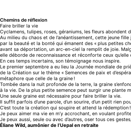
Chemins de réflexion
Faire briller la vie
Cyclamens, tulipes, roses, géraniums, les fleurs abondent da
Au milieu du chaos et de l’anéantissement, cette jeune fille
par la beauté et la bonté qui émanent des « plus petites ch
avant sa déportation, un arc-en-ciel la remplit de joie. Mal
elle déborde de reconnaissance et réconforte ceux qu’elle 
En ces temps incertains, son témoignage nous inspire.
Le premier septembre a eu lieu la Journée mondiale de pri
de la Création sur le thème « Semences de paix et d’espéran
métaphore que celle de la graine !
Tombée dans la nuit profonde de la terre, la graine s’enfonc
à la vie. De la plus petite semence peut surgir une plante 
Une seule graine est nécessaire pour faire briller la vie.
Il suffit parfois d’une parole, d’un sourire, d’un petit rien p
C’est toute la création qui soupire et attend la rédemption !
Je peux aimer ma vie en m’y accrochant, en voulant profite
Je peux aussi, seule ou avec d’autres, oser tous ces gestes
Éliane Wild, aumônier de l’Uepal en retraite