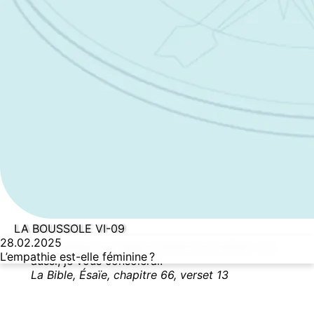
LA BOUSSOLE VI-09
28.02.2025
Oui, comme une mère console son enfant, moi
L’empathie est-elle féminine ?
aussi, je vous consolerai.
La Bible, Ésaïe, chapitre 66, verset 13