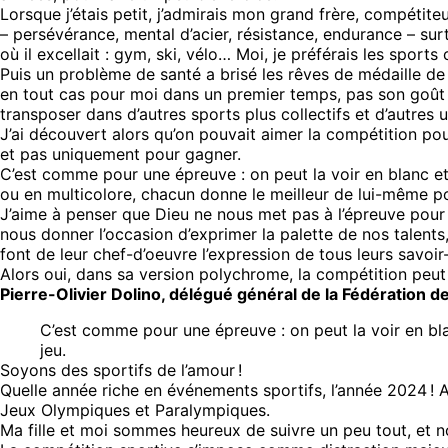
Lorsque j’étais petit, j’admirais mon grand frère, compétiteu
– persévérance, mental d’acier, résistance, endurance – sur
où il excellait : gym, ski, vélo… Moi, je préférais les sports
Puis un problème de santé a brisé les rêves de médaille d
en tout cas pour moi dans un premier temps, pas son goût p
transposer dans d’autres sports plus collectifs et d’autres 
J’ai découvert alors qu’on pouvait aimer la compétition pou
et pas uniquement pour gagner.
C’est comme pour une épreuve : on peut la voir en blanc et n
ou en multicolore, chacun donne le meilleur de lui-même po
J’aime à penser que Dieu ne nous met pas à l’épreuve pour 
nous donner l’occasion d’exprimer la palette de nos talen
font de leur chef-d’oeuvre l’expression de tous leurs savoir-
Alors oui, dans sa version polychrome, la compétition peut 
Pierre-Olivier Dolino, délégué général de la Fédération de
C’est comme pour une épreuve : on peut la voir en bla
jeu.
Soyons des sportifs de l’amour !
Quelle année riche en événements sportifs, l’année 2024 ! Ap
Jeux Olympiques et Paralympiques.
Ma fille et moi sommes heureux de suivre un peu tout, et n