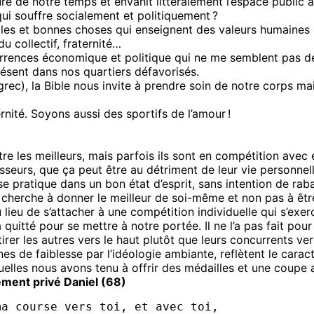
 de notre temps et envahit littéralement l’espace public à 
ui souffre socialement et politiquement ?
lles et bonnes choses qui enseignent des valeurs humaines im
u collectif, fraternité…
rences économique et politique qui ne me semblent pas dével
présent dans nos quartiers défavorisés.
 grec), la Bible nous invite à prendre soin de notre corps 
rnité. Soyons aussi des sportifs de l’amour !
e les meilleurs, mais parfois ils sont en compétition avec 
esseurs, que ça peut être au détriment de leur vie personnel
se pratique dans un bon état d’esprit, sans intention de raba
 cherche à donner le meilleur de soi-même et non pas à être
ieu de s’attacher à une compétition individuelle qui s’exerc
’a quitté pour se mettre à notre portée. Il ne l’a pas fait p
tirer les autres vers le haut plutôt que leurs concurrents ver
nes de faiblesse par l’idéologie ambiante, reflètent le car
lles nous avons tenu à offrir des médailles et une coupe au
ement privé Daniel (68)
ma course vers toi, et avec toi,