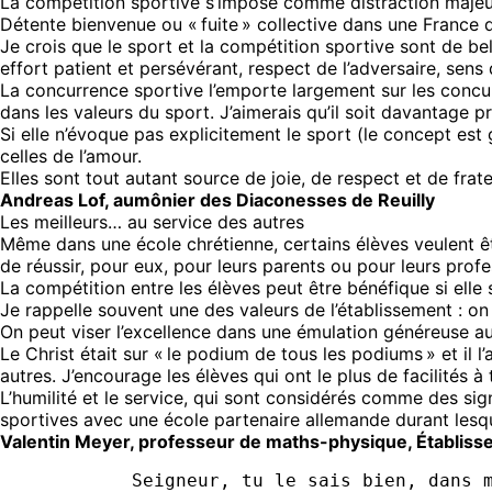
La compétition sportive s’impose comme distraction majeure
Détente bienvenue ou « fuite » collective dans une France q
Je crois que le sport et la compétition sportive sont de be
effort patient et persévérant, respect de l’adversaire, sens d
La concurrence sportive l’emporte largement sur les concur
dans les valeurs du sport. J’aimerais qu’il soit davantage 
Si elle n’évoque pas explicitement le sport (le concept est
celles de l’amour.
Elles sont tout autant source de joie, de respect et de frate
Andreas Lof, aumônier des Diaconesses de Reuilly
Les meilleurs… au service des autres
Même dans une école chrétienne, certains élèves veulent êtr
de réussir, pour eux, pour leurs parents ou pour leurs prof
La compétition entre les élèves peut être bénéfique si elle 
Je rappelle souvent une des valeurs de l’établissement : on
On peut viser l’excellence dans une émulation généreuse au l
Le Christ était sur « le podium de tous les podiums » et il l
autres. J’encourage les élèves qui ont le plus de facilités à 
L’humilité et le service, qui sont considérés comme des sig
sportives avec une école partenaire allemande durant lesque
Valentin Meyer, professeur de maths-physique, Établiss
Seigneur, tu le sais bien, dans 