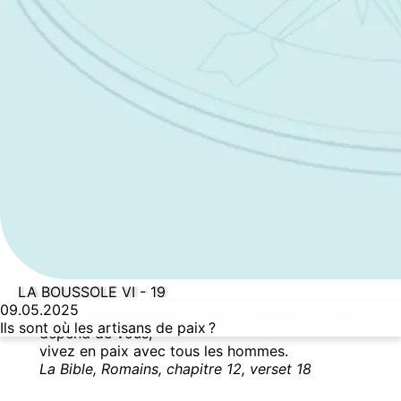
LA BOUSSOLE VI - 19
09.05.2025
Autant que possible, et dans la mesure où cela
Ils sont où les artisans de paix ?
dépend de vous,
vivez en paix avec tous les hommes.
La Bible, Romains, chapitre 12, verset 18