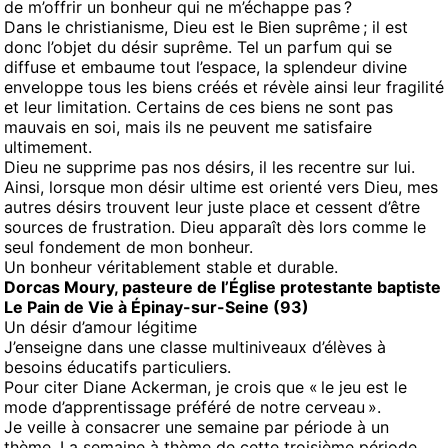
de m’offrir un bonheur qui ne m’échappe pas ?
Dans le christianisme, Dieu est le Bien suprême ; il est
donc l’objet du désir suprême. Tel un parfum qui se
diffuse et embaume tout l’espace, la splendeur divine
enveloppe tous les biens créés et révèle ainsi leur fragilité
et leur limitation. Certains de ces biens ne sont pas
mauvais en soi, mais ils ne peuvent me satisfaire
ultimement.
Dieu ne supprime pas nos désirs, il les recentre sur lui.
Ainsi, lorsque mon désir ultime est orienté vers Dieu, mes
autres désirs trouvent leur juste place et cessent d’être
sources de frustration. Dieu apparaît dès lors comme le
seul fondement de mon bonheur.
Un bonheur véritablement stable et durable.
Dorcas Moury, pasteure de l’Église protestante baptiste
Le Pain de Vie à Épinay-sur-Seine (93)
Un désir d’amour légitime
J’enseigne dans une classe multiniveaux d’élèves à
besoins éducatifs particuliers.
Pour citer Diane Ackerman, je crois que « le jeu est le
mode d’apprentissage préféré de notre cerveau ».
Je veille à consacrer une semaine par période à un
thème. La semaine à thème de cette troisième période