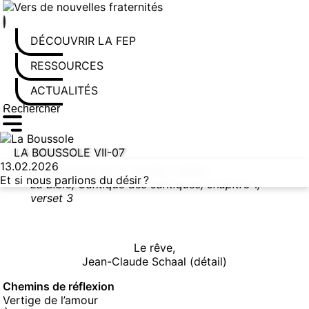
Aller au contenu
DÉCOUVRIR LA FEP
RESSOURCES
ACTUALITÉS
Rechercher sur le site
Saisissez au moins 3 caractères pour lancer la recherche
LA BOUSSOLE VII-07
13.02.2026
Ta personne est un parfum raffiné.
Et si nous parlions du désir ?
La Bible, Cantique des cantiques, chapitre 1,
verset 3
Le rêve,
Jean-Claude Schaal (détail)
Chemins de réflexion
Vertige de l’amour