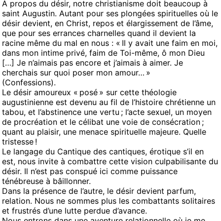
À propos du désir, notre christianisme doit beaucoup à
saint Augustin. Autant pour ses plongées spirituelles où le
désir devient, en Christ, repos et élargissement de l’âme,
que pour ses errances charnelles quand il devient la
racine même du mal en nous : « Il y avait une faim en moi,
dans mon intime privé, faim de Toi-même, ô mon Dieu
[…] Je n’aimais pas encore et j’aimais à aimer. Je
cherchais sur quoi poser mon amour… »
(Confessions).
Le désir amoureux « posé » sur cette théologie
augustinienne est devenu au fil de l’histoire chrétienne un
tabou, et l’abstinence une vertu ; l’acte sexuel, un moyen
de procréation et le célibat une voie de consécration ;
quant au plaisir, une menace spirituelle majeure. Quelle
tristesse !
Le langage du Cantique des cantiques, érotique s’il en
est, nous invite à combattre cette vision culpabilisante du
désir. Il n’est pas conspué ici comme puissance
ténébreuse à bâillonner.
Dans la présence de l’autre, le désir devient parfum,
relation. Nous ne sommes plus les combattants solitaires
et frustrés d’une lutte perdue d’avance.
Nous entrons dans une aventure relationnelle où je me