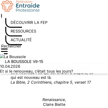
Aller au contenu
DÉCOUVRIR LA FEP
RESSOURCES
ACTUALITÉS
Rechercher sur le site
Saisissez au moins 3 caractères pour lancer la recherche
LA BOUSSOLE VII-15
10.04.2026
Dès que quelqu’un est uni au Christ, il est un
Et si le renouveau, c’était tous les jours?
être nouveau : ce qui est ancien a disparu, ce
qui est nouveau est là.
La Bible, 2 Corinthiens, chapitre 5, verset 17
Renaissance
,
Claire Biette