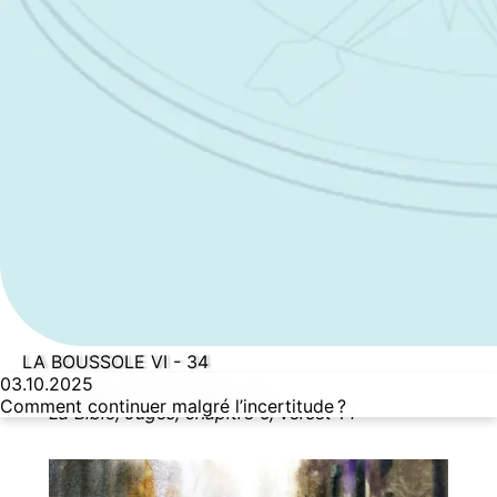
LA BOUSSOLE VI - 34
03.10.2025
Va avec la force que tu as.
Comment continuer malgré l’incertitude ?
La Bible, Juges, chapitre 6, verset 14