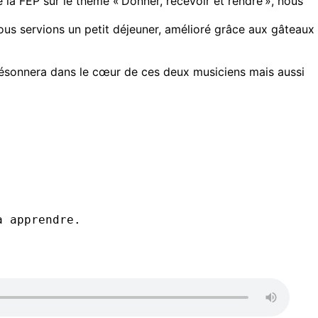
 la FEP sur le thème « Donner, recevoir et rendre », nous
nous servions un petit déjeuner, amélioré grâce aux gâteaux
résonnera dans le cœur de ces deux musiciens mais aussi
à apprendre.