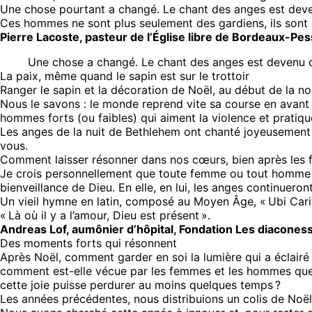
Une chose pourtant a changé. Le chant des anges est deve
Ces hommes ne sont plus seulement des gardiens, ils sont
Pierre Lacoste, pasteur de l’Église libre de Bordeaux-Pe
Une chose a changé. Le chant des anges est devenu c
La paix, même quand le sapin est sur le trottoir
Ranger le sapin et la décoration de Noël, au début de la no
Nous le savons : le monde reprend vite sa course en avant (
hommes forts (ou faibles) qui aiment la violence et pratiq
Les anges de la nuit de Bethlehem ont chanté joyeusement :
vous.
Comment laisser résonner dans nos cœurs, bien après les f
Je crois personnellement que toute femme ou tout homme de
bienveillance de Dieu. En elle, en lui, les anges continuero
Un vieil hymne en latin, composé au Moyen Âge, « Ubi Caritas
« Là où il y a l’amour, Dieu est présent ».
Andreas Lof, aumônier d’hôpital, Fondation Les diaconess
Des moments forts qui résonnent
Après Noël, comment garder en soi la lumière qui a éclairé 
comment est-elle vécue par les femmes et les hommes que
cette joie puisse perdurer au moins quelques temps ?
Les années précédentes, nous distribuions un colis de Noël