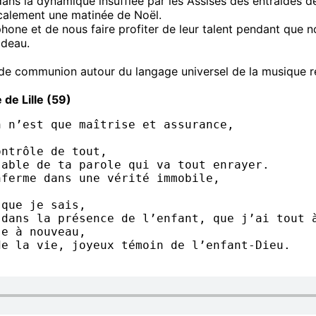
ans la dynamique insufflée par les Assises des entraides de
calement une matinée de Noël.
phone et de nous faire profiter de leur talent pendant que 
adeau.
 de communion autour du langage universel de la musique 
de Lille (59)
n n’est que maîtrise et assurance,
ontrôle de tout,
sable de ta parole qui va tout enrayer.
nferme dans une vérité immobile,
 que je sais,
 dans la présence de l’enfant, que j’ai tout 
se à nouveau,
de la vie, joyeux témoin de l’enfant-Dieu.