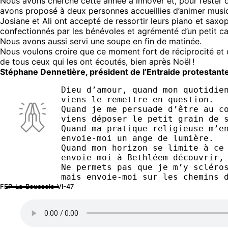
Nous avons cherché cette année à innover et, pour rester d
avons proposé à deux personnes accueillies d’animer musi
Josiane et Ali ont accepté de ressortir leurs piano et saxo
confectionnés par les bénévoles et agrémenté d’un petit c
Nous avons aussi servi une soupe en fin de matinée.
Nous voulons croire que ce moment fort de réciprocité et
de tous ceux qui les ont écoutés, bien après Noël !
Stéphane Dennetière, président de l’Entraide protestante 
Dieu d’amour, quand mon quotidie
viens le remettre en question.
Quand je me persuade d’être au c
viens déposer le petit grain de 
Quand ma pratique religieuse m’e
envoie-moi un ange de lumière.
Quand mon horizon se limite à ce
envoie-moi à Bethléem découvrir,
Ne permets pas que je m’y scléro
mais envoie-moi sur les chemins 
FEP-La-Boussole-VI-47