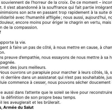
 se souviennent de l’horreur de la croix. De ce moment – in
Il s’est abandonné à la souffrance qui fait partie intégrant
nimsions son acte en passant trop rapidement à la suite de 
solidarité avec l’humanité affligée ; nous aussi, aujourd’hui
a douleur, encore moins pour ériger le chagrin en vertu, mai
min de la compassion.
f
apporte la vie.
nt à faire un pas de côté, à nous mettre en cause, à chan
on.
 preuve d’empathie, nous essayons de nous mettre à sa haut
ompagnée.
omet des jours meilleurs.
ous ouvrons un parapluie pour marcher à leurs côtés, là, so
ni derrière dans un assistanat qui n’est pas souhaitable, jus
la pluie commence à cesser, nous pouvons sécher doucement 
 aussi dans l’attente que le soleil se lève pour reconstruire e
la définition de son propre beau temps.
l les aveuglerait et les brûlerait.
is, Armée du Salut