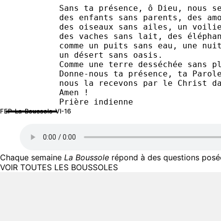
Sans ta présence, ô Dieu, nous s
des enfants sans parents, des am
des oiseaux sans ailes, un voili
des vaches sans lait, des élépha
comme un puits sans eau, une nui
un désert sans oasis.
Comme une terre desséchée sans p
Donne-nous ta présence, ta Parol
nous la recevons par le Christ d
Amen !
Prière indienne
FEP-La-Boussole-VI-16
Chaque semaine
La Boussole
répond à des questions posées
VOIR TOUTES LES BOUSSOLES