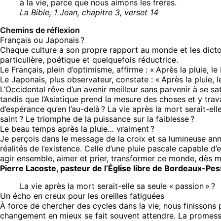
à la vie, parce que nous aimons les frères.
La Bible, 1 Jean, chapitre 3, verset 14
Chemins de réflexion
Français ou Japonais ?
Chaque culture a son propre rapport au monde et les dict
particulière, poétique et quelquefois réductrice.
Le Français, plein d’optimisme, affirme : « Après la pluie, le
Le Japonais, plus observateur, constate : « Après la pluie, l
L’Occidental rêve d’un avenir meilleur sans parvenir à se sat
tandis que l’Asiatique prend la mesure des choses et y trav
d’espérance qu’en l’au-delà ? La vie après la mort serait-el
saint ? Le triomphe de la puissance sur la faiblesse ?
Le beau temps après la pluie… vraiment ?
Je perçois dans le message de la croix et sa lumineuse ann
réalités de l’existence. Celle d’une pluie pascale capable d
agir ensemble, aimer et prier, transformer ce monde, dès m
Pierre Lacoste, pasteur de l’Église libre de Bordeaux-Pe
La vie après la mort serait-elle sa seule « passion » ?
Un écho en creux pour les oreilles fatiguées
À force de chercher des cycles dans la vie, nous finissons p
changement en mieux se fait souvent attendre. La promesse 