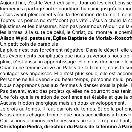
Aujourd’hui, c’est le Vendredi saint. Jour où les chrétiens
lui-même a partagé notre condition humaine jusqu’à la mort. 
Jésus ayant pleinement vécu la désolation de la mort, ne mi
Toutes les peines ne s’effacent pas vite. Jésus a choisi la 
injustices et les blessures. Non pas pour nous réjouir de l
les larmes, à la suite de celui, le Christ, qui montre le che
Alison Wyld, pasteure, Église Baptiste de Morlaix-Roscof
Un petit coin de parapluie
La pluie n’est pas forcément négative. Dans le désert, elle 
Les événements compliqués que nous traversons nous oblige
pluie, c’est aussi un apprentissage. Elle nous donne une leç
Quand une femme arrive au Palais de la femme, nous faisons
soulager ses angoisses. Elle n’est plus seule, elle est acc
Personne ne lui « vend » du beau temps, personne ne lui pr
Nous n’apprenons pas aux femmes à danser sous la pluie ! N
Pas devant, avec des projets qu’elles ne pourront pas tenir, 
Une fois que la relation de confiance est établie et que 
Aucune friction énergique mais un doux enveloppement.
Je crois au temps. Il faut parfois du temps. Et de la patience
Nous aidons chaque femme que nous accueillons à trouver 
Car si nous placions certaines sous un soleil trop irradiant, i
Christophe Piedra, directeur du Palais de la femme à Par