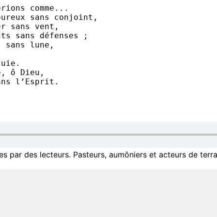
erions comme...
oureux sans conjoint,
er sans vent,
nts sans défenses ;
t sans lune,
luie.
e, ô Dieu,
ans l’Esprit.
 par des lecteurs. Pasteurs, aumôniers et acteurs de terra