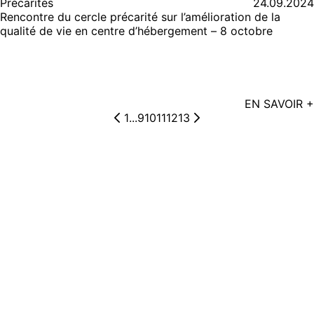
Précarités
24.09.2024
Rencontre du cercle précarité sur l’amélioration de la
qualité de vie en centre d’hébergement – 8 octobre
EN SAVOIR +
1
...
9
10
11
12
13