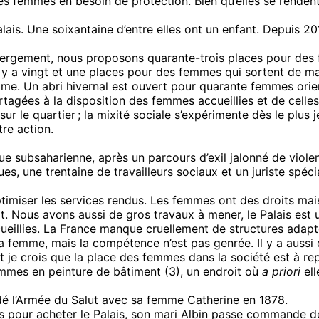
 des femmes en besoin de protection. Bien qu’elles se rende
ais. Une soixantaine d’entre elles ont un enfant. Depuis 20
ébergement, nous proposons quarante-trois places pour des
 y a vingt et une places pour des femmes qui sortent de ma
me. Un abri hivernal est ouvert pour quarante femmes orient
rtagées à la disposition des femmes accueillies et de celles
 le quartier ; la mixité sociale s’expérimente dès le plus j
tre action.
que subsaharienne, après un parcours d’exil jalonné de viole
s, une trentaine de travailleurs sociaux et un juriste spéc
optimiser les services rendus. Les femmes ont des droits mai
. Nous avons aussi de gros travaux à mener, le Palais est 
ueillies. La France manque cruellement de structures adapt
la femme, mais la compétence n’est pas genrée. Il y a auss
 je crois que la place des femmes dans la société est à re
emmes en peinture de bâtiment (3), un endroit où
a priori
ell
ndé l’Armée du Salut avec sa femme Catherine en 1878.
s pour acheter le Palais, son mari Albin passe commande de