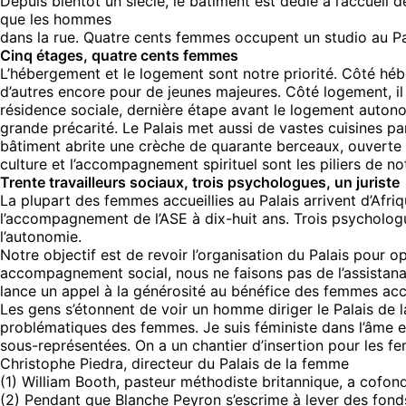
Depuis bientôt un siècle, le bâtiment est dédié à l’accueil
que les hommes
dans la rue. Quatre cents femmes occupent un studio au Pal
Cinq étages, quatre cents femmes
L’hébergement et le logement sont notre priorité. Côté h
d’autres encore pour de jeunes majeures. Côté logement, il
résidence sociale, dernière étape avant le logement autono
grande précarité. Le Palais met aussi de vastes cuisines pa
bâtiment abrite une crèche de quarante berceaux, ouverte sur
culture et l’accompagnement spirituel sont les piliers de no
Trente travailleurs sociaux, trois psychologues, un juriste
La plupart des femmes accueillies au Palais arrivent d’Afri
l’accompagnement de l’ASE à dix-huit ans. Trois psychologue
l’autonomie.
Notre objectif est de revoir l’organisation du Palais pour 
accompagnement social, nous ne faisons pas de l’assistanat
lance un appel à la générosité au bénéfice des femmes acc
Les gens s’étonnent de voir un homme diriger le Palais de 
problématiques des femmes. Je suis féministe dans l’âme et
sous-représentées. On a un chantier d’insertion pour les f
Christophe Piedra, directeur du Palais de la femme
(1) William Booth, pasteur méthodiste britannique, a cofo
(2) Pendant que Blanche Peyron s’escrime à lever des fond