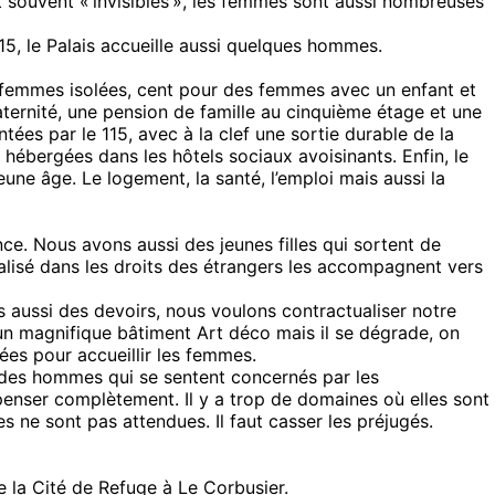
nt souvent « invisibles », les femmes sont aussi nombreuses
15, le Palais accueille aussi quelques hommes.
 femmes isolées, cent pour des femmes avec un enfant et
ternité, une pension de famille au cinquième étage et une
ées par le 115, avec à la clef une sortie durable de la
 hébergées dans les hôtels sociaux avoisinants. Enfin, le
eune âge. Le logement, la santé, l’emploi mais aussi la
nce. Nous avons aussi des jeunes filles qui sortent de
ialisé dans les droits des étrangers les accompagnent vers
s aussi des devoirs, nous voulons contractualiser notre
un magnifique bâtiment Art déco mais il se dégrade, on
ées pour accueillir les femmes.
i des hommes qui se sentent concernés par les
penser complètement. Il y a trop de domaines où elles sont
es ne sont pas attendues. Il faut casser les préjugés.
 la Cité de Refuge à Le Corbusier.