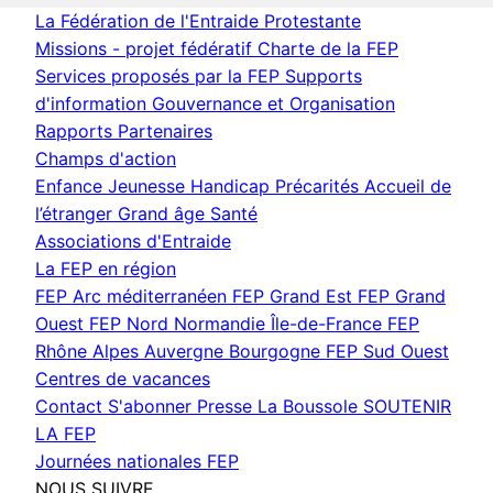
La Fédération de l'Entraide Protestante
Missions - projet fédératif
Charte de la FEP
Services proposés par la FEP
Supports
d'information
Gouvernance et Organisation
Rapports
Partenaires
Champs d'action
Enfance Jeunesse
Handicap
Précarités
Accueil de
l’étranger
Grand âge
Santé
Associations d'Entraide
La FEP en région
FEP Arc méditerranéen
FEP Grand Est
FEP Grand
Ouest
FEP Nord Normandie Île-de-France
FEP
Rhône Alpes Auvergne Bourgogne
FEP Sud Ouest
Centres de vacances
Contact
S'abonner
Presse
La Boussole
SOUTENIR
LA FEP
Journées nationales FEP
NOUS SUIVRE