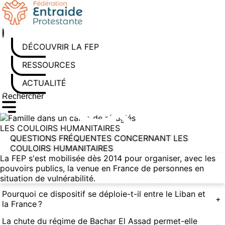
Aller
au
contenu
DÉCOUVRIR LA FEP
RESSOURCES
ACTUALITÉS
Rechercher sur le site
Saisissez au moins 3 caractères pour lancer la recherche
LES COULOIRS HUMANITAIRES
QUESTIONS FRÉQUENTES CONCERNANT LES
COULOIRS HUMANITAIRES
La FEP s'est mobilisée dès 2014 pour organiser, avec les
1 – Contexte et historique du projet
pouvoirs publics, la venue en France de personnes en
Pourquoi un projet de Couloirs humanitaires ?
+
situation de vulnérabilité.
Pourquoi ce dispositif se déploie-t-il entre le Liban et
+
la France ?
La chute du régime de Bachar El Assad permet-elle