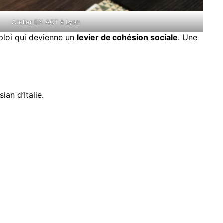
Atelier EN ACT à Lyon
mploi qui devienne un
levier de cohésion sociale
. Une
ian d’Italie.