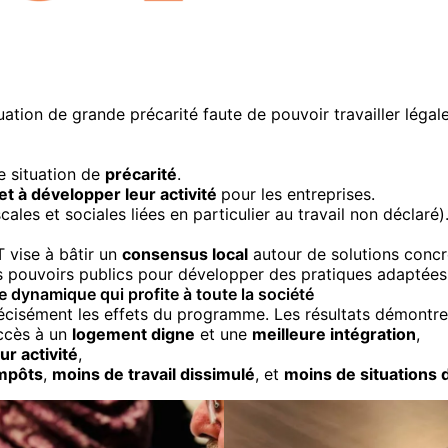
uation de grande précarité faute de pouvoir travailler lég
ne situation de
précarité
.
t à développer leur activité
pour les entreprises.
cales et sociales liées en particulier au travail non déclaré)
T vise à bâtir un
consensus local
autour de solutions concrèt
 pouvoirs publics pour développer des pratiques adaptées a
 dynamique qui profite à toute la société
écisément les effets du programme. Les résultats démontrent
accès à un
logement digne
et une
meilleure intégration
,
ur activité
,
impôts
,
moins de travail dissimulé
, et
moins de situations 