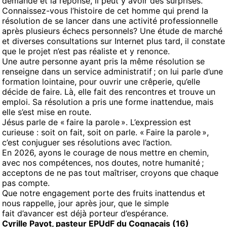
demande et la réponse, il peut y avoir des surprises.
Connaissez-vous l’histoire de cet homme qui prend la
résolution de se lancer dans une activité professionnelle
après plusieurs échecs personnels? Une étude de marché
et diverses consultations sur Internet plus tard, il constate
que le projet n’est pas réaliste et y renonce.
Une autre personne ayant pris la même résolution se
renseigne dans un service administratif ; on lui parle d’une
formation lointaine, pour ouvrir une crêperie, qu’elle
décide de faire. Là, elle fait des rencontres et trouve un
emploi. Sa résolution a pris une forme inattendue, mais
elle s’est mise en route.
Jésus parle de « faire la parole ». L’expression est
curieuse : soit on fait, soit on parle. « Faire la parole »,
c’est conjuguer ses résolutions avec l’action.
En 2026, ayons le courage de nous mettre en chemin,
avec nos compétences, nos doutes, notre humanité ;
acceptons de ne pas tout maîtriser, croyons que chaque
pas compte.
Que notre engagement porte des fruits inattendus et
nous rappelle, jour après jour, que le simple
fait d’avancer est déjà porteur d’espérance.
Cyrille Payot, pasteur EPUdF du Cognaçais (16)