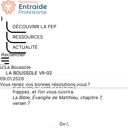
Aller au contenu
DÉCOUVRIR LA FEP
RESSOURCES
ACTUALITÉS
Rechercher sur le site
Saisissez au moins 3 caractères pour lancer la recherche
LA BOUSSOLE VII-02
09.01.2026
Demandez, et vous recevrez ;
Vous tenez vos bonnes résolutions,vous ?
cherchez, et vous trouverez ;
frappez, et l’on vous ouvrira.
La Bible, Évangile de Matthieu, chapitre 7,
verset 7
Go !,