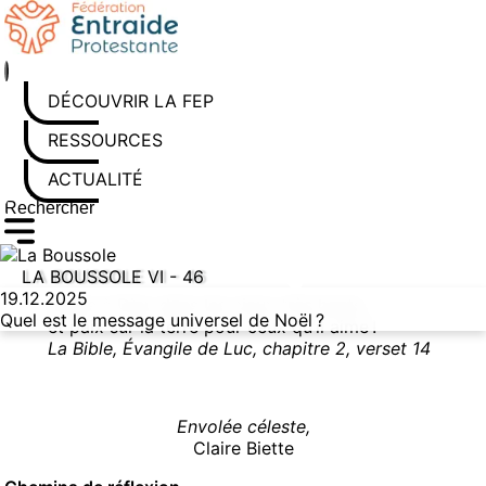
Aller au contenu
DÉCOUVRIR LA FEP
RESSOURCES
ACTUALITÉS
Rechercher sur le site
Saisissez au moins 3 caractères pour lancer la recherche
LA BOUSSOLE VI - 46
19.12.2025
Gloire à Dieu dans les cieux très hauts,
Quel est le message universel de Noël ?
et paix sur la terre pour ceux qu’il aime !
La Bible, Évangile de Luc, chapitre 2, verset 14
Envolée céleste,
Claire Biette