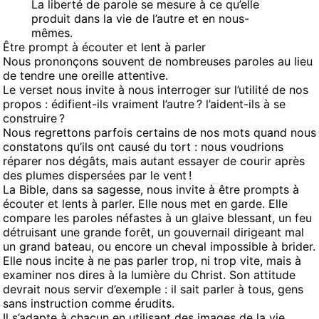
La liberté de parole se mesure à ce qu’elle
produit dans la vie de l’autre et en nous-
mêmes.
Être prompt à écouter et lent à parler
Nous prononçons souvent de nombreuses paroles au lieu
de tendre une oreille attentive.
Le verset nous invite à nous interroger sur l’utilité de nos
propos : édifient-ils vraiment l’autre ? l’aident-ils à se
construire ?
Nous regrettons parfois certains de nos mots quand nous
constatons qu’ils ont causé du tort : nous voudrions
réparer nos dégâts, mais autant essayer de courir après
des plumes dispersées par le vent !
La Bible, dans sa sagesse, nous invite à être prompts à
écouter et lents à parler. Elle nous met en garde. Elle
compare les paroles néfastes à un glaive blessant, un feu
détruisant une grande forêt, un gouvernail dirigeant mal
un grand bateau, ou encore un cheval impossible à brider.
Elle nous incite à ne pas parler trop, ni trop vite, mais à
examiner nos dires à la lumière du Christ. Son attitude
devrait nous servir d’exemple : il sait parler à tous, gens
sans instruction comme érudits.
Il s’adapte à chacun en utilisant des images de la vie