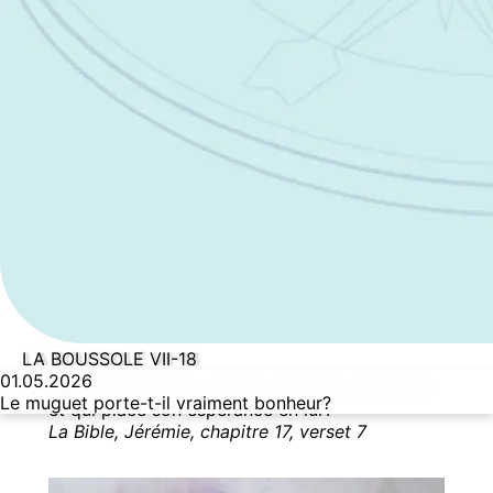
LA BOUSSOLE VII-18
01.05.2026
Béni soit l’homme qui fait confiance à l’Éternel
Le muguet porte-t-il vraiment bonheur?
et qui place son espérance en lui !
La Bible, Jérémie, chapitre 17, verset 7