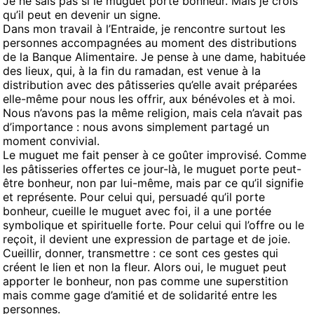
Je ne sais pas si le muguet porte bonheur. Mais je crois
qu’il peut en devenir un signe.
Dans mon travail à l’Entraide, je rencontre surtout les
personnes accompagnées au moment des distributions
de la Banque Alimentaire. Je pense à une dame, habituée
des lieux, qui, à la fin du ramadan, est venue à la
distribution avec des pâtisseries qu’elle avait préparées
elle-même pour nous les offrir, aux bénévoles et à moi.
Nous n’avons pas la même religion, mais cela n’avait pas
d’importance : nous avons simplement partagé un
moment convivial.
Le muguet me fait penser à ce goûter improvisé. Comme
les pâtisseries offertes ce jour-là, le muguet porte peut-
être bonheur, non par lui-même, mais par ce qu’il signifie
et représente. Pour celui qui, persuadé qu’il porte
bonheur, cueille le muguet avec foi, il a une portée
symbolique et spirituelle forte. Pour celui qui l’offre ou le
reçoit, il devient une expression de partage et de joie.
Cueillir, donner, transmettre : ce sont ces gestes qui
créent le lien et non la fleur. Alors oui, le muguet peut
apporter le bonheur, non pas comme une superstition
mais comme gage d’amitié et de solidarité entre les
personnes.