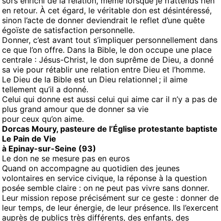
sors enrichi de la relation, même lorsque je n’attends rien
en retour. À cet égard, le véritable don est désintéressé,
sinon l’acte de donner deviendrait le reflet d’une quête
égoïste de satisfaction personnelle.
Donner, c’est avant tout s’impliquer personnellement dans
ce que l’on offre. Dans la Bible, le don occupe une place
centrale : Jésus-Christ, le don suprême de Dieu, a donné
sa vie pour rétablir une relation entre Dieu et l’homme.
Le Dieu de la Bible est un Dieu relationnel ; il aime
tellement qu’il a donné.
Celui qui donne est aussi celui qui aime car il n’y a pas de
plus grand amour que de donner sa vie
pour ceux qu’on aime.
Dorcas Moury, pasteure de l’Église protestante baptiste
Le Pain de Vie
à Epinay-sur-Seine (93)
Le don ne se mesure pas en euros
Quand on accompagne au quotidien des jeunes
volontaires en service civique, la réponse à la question
posée semble claire : on ne peut pas vivre sans donner.
Leur mission repose précisément sur ce geste : donner de
leur temps, de leur énergie, de leur présence. Ils l’exercent
auprès de publics très différents, des enfants, des