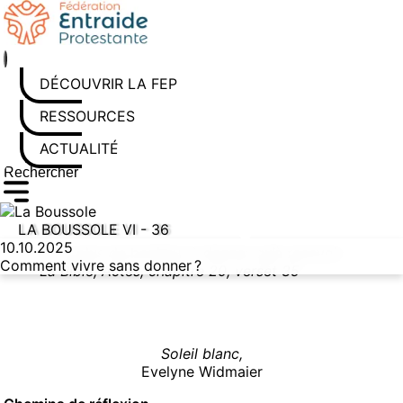
Aller au contenu
DÉCOUVRIR LA FEP
RESSOURCES
ACTUALITÉS
Rechercher sur le site
Saisissez au moins 3 caractères pour lancer la recherche
LA BOUSSOLE VI - 36
10.10.2025
Il y a plus de bonheur à donner qu’à recevoir.
Comment vivre sans donner ?
La Bible, Actes, chapitre 20, verset 35
Soleil blanc,
Evelyne Widmaier