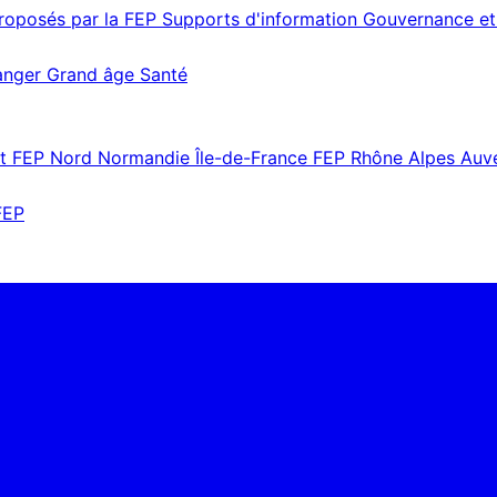
proposés par la FEP
Supports d'information
Gouvernance et
ranger
Grand âge
Santé
st
FEP Nord Normandie Île-de-France
FEP Rhône Alpes Au
FEP