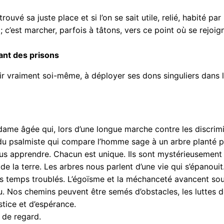
ouvé sa juste place et si l’on se sait utile, relié, habité pa
; c’est marcher, parfois à tâtons, vers ce point où se rejoign
ant des prisons
nir vraiment soi-même, à déployer ses dons singuliers dans 
dame âgée qui, lors d’une longue marche contre les discrim
u psalmiste qui compare l’homme sage à un arbre planté pr
us apprendre. Chacun est unique. Ils sont mystérieusement c
e la terre. Les arbres nous parlent d’une vie qui s’épanouit
es temps troublés. L’égoïsme et la méchanceté avancent sou
u. Nos chemins peuvent être semés d’obstacles, les luttes d
tice et d’espérance.
n de regard.