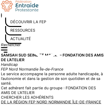
Aller
au
contenu
DÉCOUVRIR LA FEP
RESSOURCES
ACTUALITÉS
Rechercher sur le site
Saisissez au moins 3 caractères pour lancer la recherche
SAMSAH SUD SEINE ET MARNE – FONDATION DES AMIS
DE L’ATELIER
Handicap
FEP Nord Normandie Île-de-France
Le service accompagne la personne adulte handicapée, à
l’autonomie et dans la gestion de son quotidien et de sa
santé.
Cet adhérent fait partie du groupe :
FONDATION DES
AMIS DE L’ATELIER
CHERCHER LES ADHÉRENTS
DE LA RÉGION FEP NORD NORMANDIE ÎLE-DE-FRANCE