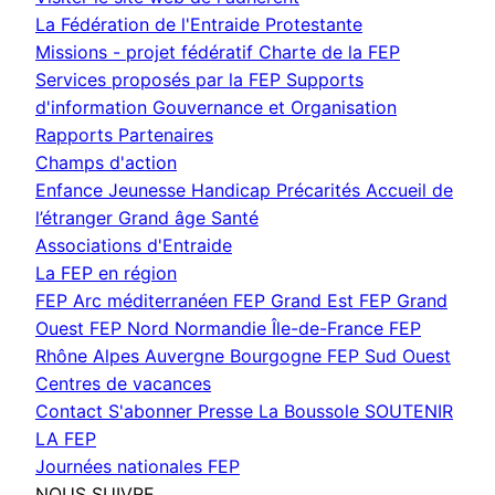
fenêtre)
La Fédération de l'Entraide Protestante
Missions - projet fédératif
Charte de la FEP
Services proposés par la FEP
Supports
d'information
Gouvernance et Organisation
Rapports
Partenaires
Champs d'action
Enfance Jeunesse
Handicap
Précarités
Accueil de
l’étranger
Grand âge
Santé
Associations d'Entraide
La FEP en région
FEP Arc méditerranéen
FEP Grand Est
FEP Grand
Ouest
FEP Nord Normandie Île-de-France
FEP
Rhône Alpes Auvergne Bourgogne
FEP Sud Ouest
Centres de vacances
Contact
S'abonner
Presse
La Boussole
SOUTENIR
LA FEP
Journées nationales FEP
NOUS SUIVRE