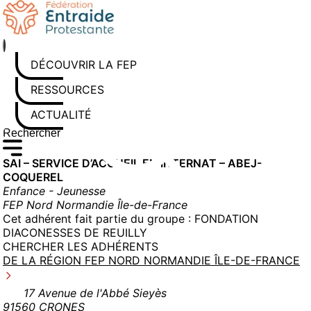
Aller
au
contenu
DÉCOUVRIR LA FEP
RESSOURCES
ACTUALITÉS
Rechercher sur le site
Saisissez au moins 3 caractères pour lancer la recherche
SAI – SERVICE D’ACCUEIL EN INTERNAT – ABEJ-
COQUEREL
Enfance - Jeunesse
FEP Nord Normandie Île-de-France
Cet adhérent fait partie du groupe :
FONDATION
DIACONESSES DE REUILLY
CHERCHER LES ADHÉRENTS
DE LA RÉGION FEP NORD NORMANDIE ÎLE-DE-FRANCE
17 Avenue de l'Abbé Sieyès
91560 CRONES