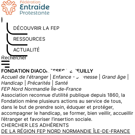
Aller
au
contenu
DÉCOUVRIR LA FEP
RESSOURCES
ACTUALITÉS
Rechercher sur le site
Saisissez au moins 3 caractères pour lancer la recherche
FONDATION DIACONESSES DE REUILLY
Accueil de l'étranger
|
Enfance - Jeunesse
|
Grand âge
|
Handicap
|
Précarités
|
Santé
FEP Nord Normandie Île-de-France
Association reconnue d’utilité publique depuis 1860, la
Fondation mène plusieurs actions au service de tous,
dans le but de prendre soin, éduquer et protéger,
accompagner le handicap, se former, bien veillir, accueillir
l’étranger et favoriser l’insertion sociale.
CHERCHER LES ADHÉRENTS
DE LA RÉGION FEP NORD NORMANDIE ÎLE-DE-FRANCE